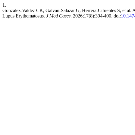
1.
Gonzalez-Valdez CK, Galvan-Salazar G, Herrera-Cifuentes S, et al
Lupus Erythematosus.
J Med Cases
. 2026;17(8):394-400. doi:
10.147