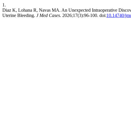
1.
Diaz K, Lohana R, Navas MA. An Unexpected Intraoperative Discov
Uterine Bleeding.
J Med Cases
. 2026;17(3):96-100. doi:
10.14740/jm