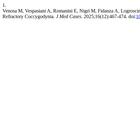
1.
Venosa M, Vespasiani A, Romanini E, Nigri M, Fidanza A, Logroscin
Refractory Coccygodynia.
J Med Cases
. 2025;16(12):467-474. doi:
1