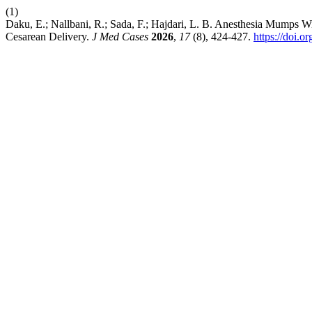
(1)
Daku, E.; Nallbani, R.; Sada, F.; Hajdari, L. B. Anesthesia Mumps
Cesarean Delivery.
J Med Cases
2026
,
17
(8), 424-427.
https://doi.