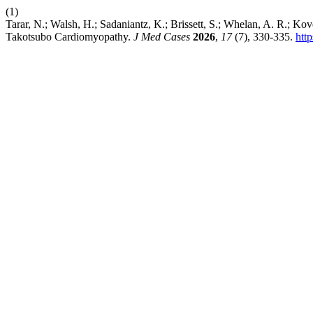
(1)
Tarar, N.; Walsh, H.; Sadaniantz, K.; Brissett, S.; Whelan, A. R.; K
Takotsubo Cardiomyopathy.
J Med Cases
2026
,
17
(7), 330-335.
htt