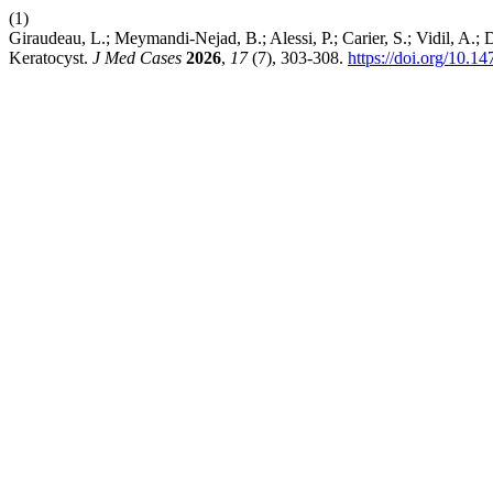
(1)
Giraudeau, L.; Meymandi-Nejad, B.; Alessi, P.; Carier, S.; Vidil, A.
Keratocyst.
J Med Cases
2026
,
17
(7), 303-308.
https://doi.org/10.1